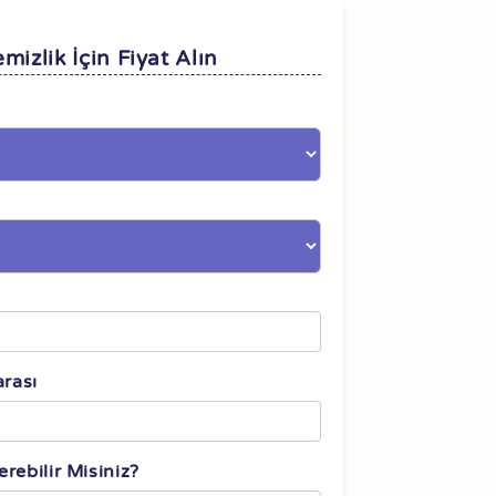
mizlik İçin Fiyat Alın
n
rası
rebilir Misiniz?