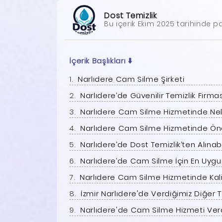
Dost Temizlik
Bu içerik Ekim 2025 tarihinde pa
İçerik Başlıkları
⬇️
Narlıdere Cam Silme Şirketi
Narlıdere’de Güvenilir Temizlik Firmas
Narlıdere Cam Silme Hizmetinde Nele
Narlıdere Cam Silme Hizmetinde Öne
Narlıdere’de Dost Temizlik’ten Alına
Narlıdere’de Cam Silme İçin En Uyg
Narlıdere Cam Silme Hizmetinde Ka
İzmir Narlıdere'de Verdiğimiz Diğer T
Narlıdere'de Cam Silme Hizmeti Verd