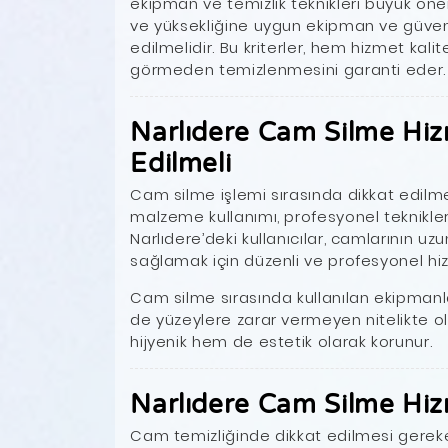
ekipman ve temizlik teknikleri büyük öne
ve yüksekliğine uygun ekipman ve güvenl
edilmelidir. Bu kriterler, hem hizmet kal
görmeden temizlenmesini garanti eder.
Narlıdere Cam Silme Hiz
Edilmeli
Cam silme işlemi sırasında dikkat edilm
malzeme kullanımı, profesyonel teknikler 
Narlıdere’deki kullanıcılar, camlarının uzu
sağlamak için düzenli ve profesyonel hi
Cam silme sırasında kullanılan ekipman
de yüzeylere zarar vermeyen nitelikte o
hijyenik hem de estetik olarak korunur.
Narlıdere Cam Silme Hiz
Cam temizliğinde dikkat edilmesi gereke