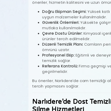
öneriler, hizmetin kalitesini ve uzun ömürl
Doğru Ekipman Seçimi:
Yüksek katlı
uygun malzemeler kullanılmalıdır.
Güvenlik Önlemleri:
Yüksekte çalışm
mutlaka kullanılmalıdır.
Çevre Dostu Ürünler:
Kimyasal içeri
ürünler tercih edilmelidir.
Düzenli Temizlik Planı:
Camların peri
ömrünü uzatır.
Profesyonel Ekip:
Eğitimli ve deney
temizlik sağlar.
Referans Kontrolü:
Firma geçmişi v
geçirilmelidir.
Bu öneriler, Narlıdere’de cam temizliği ala
tercih yapmasını sağlar.
Narlıdere’de Dost Temizl
Silme Hizmetleri