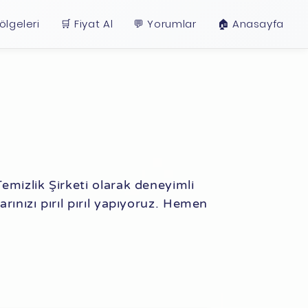
ölgeleri
🛒 Fiyat Al
💬 Yorumlar
🏠︎ Anasayfa
Temizlik Şirketi olarak deneyimli
rınızı pırıl pırıl yapıyoruz. Hemen