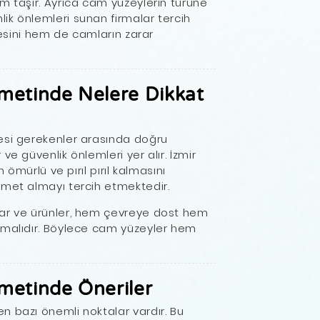
m taşır. Ayrıca cam yüzeylerin türüne
ik önlemleri sunan firmalar tercih
itesini hem de camların zarar
metinde Nelere Dikkat
esi gerekenler arasında doğru
ve güvenlik önlemleri yer alır. İzmir
n ömürlü ve pırıl pırıl kalmasını
zmet almayı tercih etmektedir.
lar ve ürünler, hem çevreye dost hem
lmalıdır. Böylece cam yüzeyler hem
metinde Öneriler
n bazı önemli noktalar vardır. Bu