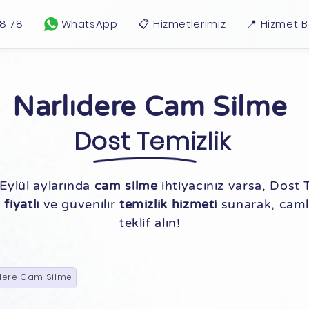
18 78
WhatsApp
📋 Hizmetlerimiz
📍 Hizmet B
Narlıdere Cam Silme
Dost Temizlik
Eylül aylarında
cam silme
ihtiyacınız varsa, Dost 
fiyatlı
ve güvenilir
temizlik hizmeti
sunarak, camla
teklif alın!
dere Cam Silme