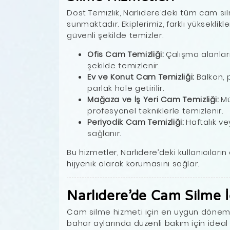
Dost Temizlik, Narlıdere’deki tüm cam si
sunmaktadır. Ekiplerimiz, farklı yükseklikl
güvenli şekilde temizler.
Ofis Cam Temizliği:
Çalışma alanlar
şekilde temizlenir.
Ev ve Konut Cam Temizliği:
Balkon, 
parlak hale getirilir.
Mağaza ve İş Yeri Cam Temizliği:
Mü
profesyonel tekniklerle temizlenir.
Periyodik Cam Temizliği:
Haftalık ve
sağlanır.
Bu hizmetler, Narlıdere’deki kullanıcıla
hijyenik olarak korumasını sağlar.
Narlıdere’de Cam Silme 
Cam silme hizmeti için en uygun döneml
bahar aylarında düzenli bakım için ideal 