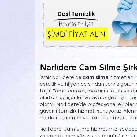
Narlıdere Cam Silme Şirk
İzmir Narlıdere’de
cam silme
hizmetleri, 
estetik ve hijyen açısından temiz görü
taşır. Temiz camlar, mekanın ferah ve dü
olurken, çalışanlar ve ziyaretçiler için sa
olarak, Narlıdere’de profesyonel ekipleri
güvenli
temizlik hizmeti
sunuyoruz. Alanı
modern ekipman ve tekniklerimizle camların
Narlıdere Cam Silme hizmetimiz, sadece
zamanda cam yüzeylerin ömrünü uzatır ve