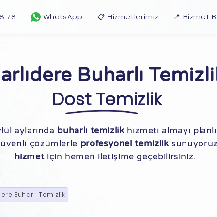
18 78
WhatsApp
📋 Hizmetlerimiz
📍 Hizmet B
arlıdere Buharlı Temizli
Dost Temizlik
lül aylarında
buharlı temizlik
hizmeti almayı planl
e güvenli çözümlerle
profesyonel temizlik
sunuyoruz.
hizmet
için hemen iletişime geçebilirsiniz.
dere Buharlı Temizlik