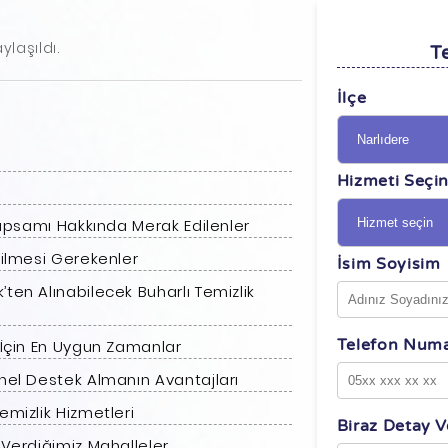
ylaşıldı.
Te
İlçe
Hizmeti Seçi
 Kapsamı Hakkında Merak Edilenler
dilmesi Gerekenler
İsim Soyisim
’ten Alınabilecek Buharlı Temizlik
Telefon Numa
i İçin En Uygun Zamanlar
onel Destek Almanın Avantajları
emizlik Hizmetleri
Biraz Detay Ve
 Verdiğimiz Mahalleler