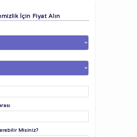
mizlik İçin Fiyat Alın
n
rası
rebilir Misiniz?