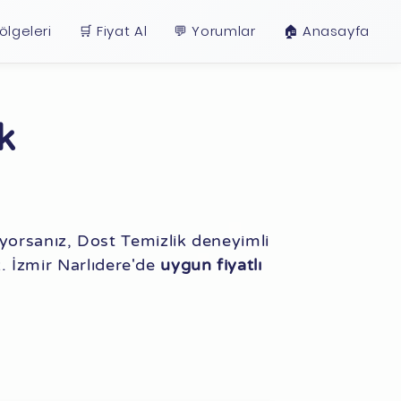
ölgeleri
🛒 Fiyat Al
💬 Yorumlar
🏠︎ Anasayfa
k
ıyorsanız, Dost Temizlik deneyimli
 İzmir Narlıdere'de
uygun fiyatlı