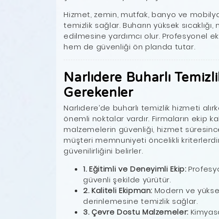
Hizmet, zemin, mutfak, banyo ve mobily
temizlik sağlar. Buharın yüksek sıcaklığı, 
edilmesine yardımcı olur. Profesyonel eki
hem de güvenliği ön planda tutar.
Narlıdere Buharlı Temizl
Gerekenler
Narlıdere’de buharlı temizlik hizmeti alı
önemli noktalar vardır. Firmaların ekip ka
malzemelerin güvenliği, hizmet süresinc
müşteri memnuniyeti öncelikli kriterlerdir.
güvenilirliğini belirler.
1. Eğitimli ve Deneyimli Ekip:
Profesyon
güvenli şekilde yürütür.
2. Kaliteli Ekipman:
Modern ve yükse
derinlemesine temizlik sağlar.
3. Çevre Dostu Malzemeler:
Kimyasa