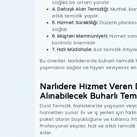
sağlıklı bir ortam yaratır.
4. Detaylı Alan Temizliği:
Mutfak, ban
etkili temizlik yapılır.
5. Hizmet Sürekliliği:
Düzenli planlana
sağlar.
6. Müşteri Memnuniyeti:
Hizmet sonr
kontrolü önemlidir.
7. Hızlı Müdahale:
Acil temizlik ihtiy
Bu öneriler, Narlıdere’de buharlı temizlik 
yapmasını sağlar ve hijyen seviyesini en 
Narlıdere Hizmet Veren 
Alınabilecek Buharlı Temi
Dost Temizlik, Narlıdere’de yaşayan vey
hizmetleri sunar. Ev ve iş yerleri için far
paket alanın büyüklüğüne ve kullanıcı ihtiy
Profesyonel ekipler, hızlı ve etkili temizl
eder.