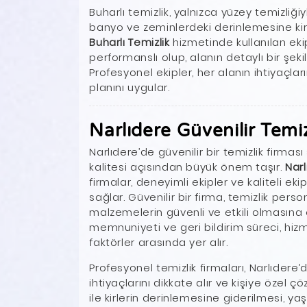
Buharlı temizlik, yalnızca yüzey temizliğiy
banyo ve zeminlerdeki derinlemesine kirl
Buharlı Temizlik
hizmetinde kullanılan ek
performanslı olup, alanın detaylı bir şek
Profesyonel ekipler, her alanın ihtiyaçlar
planını uygular.
Narlıdere Güvenilir Temiz
Narlıdere’de güvenilir bir temizlik fir
kalitesi açısından büyük önem taşır.
Narl
firmalar, deneyimli ekipler ve kaliteli ekip
sağlar. Güvenilir bir firma, temizlik perso
malzemelerin güvenli ve etkili olmasına 
memnuniyeti ve geri bildirim süreci, hizme
faktörler arasında yer alır.
Profesyonel temizlik firmaları, Narlıdere’
ihtiyaçlarını dikkate alır ve kişiye özel 
ile kirlerin derinlemesine giderilmesi, ya