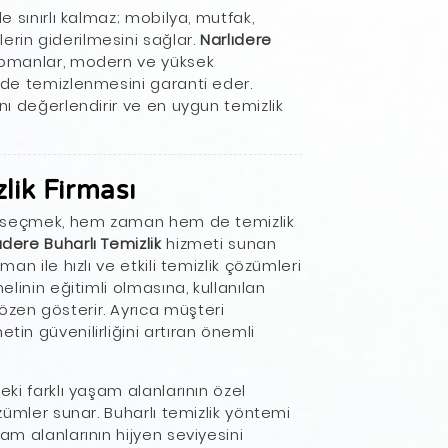
le sınırlı kalmaz; mobilya, mutfak,
erin giderilmesini sağlar.
Narlıdere
ipmanlar, modern ve yüksek
ilde temizlenmesini garanti eder.
ını değerlendirir ve en uygun temizlik
lik Firması
ması seçmek, hem zaman hem de temizlik
ıdere Buharlı Temizlik
hizmeti sunan
man ile hızlı ve etkili temizlik çözümleri
nelinin eğitimli olmasına, kullanılan
özen gösterir. Ayrıca müşteri
tin güvenilirliğini artıran önemli
deki farklı yaşam alanlarının özel
çözümler sunar. Buharlı temizlik yöntemi
şam alanlarının hijyen seviyesini