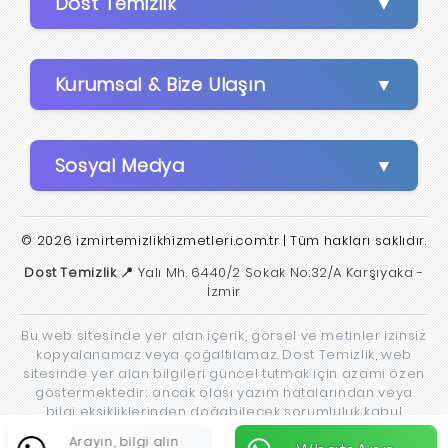
Dost Temizlik
Kurumsal & Bize Ulaşın
Sosyal Medya
© 2026 izmirtemizlikhizmetleri.com.tr | Tüm hakları saklıdır.
Dost Temizlik 📍
Yalı Mh. 6440/2 Sokak No:32/A Karşıyaka -
İzmir
Bu web sitesinde yer alan içerik, görsel ve metinler izinsiz
kopyalanamaz veya çoğaltılamaz. Dost Temizlik, web
sitesinde yer alan bilgileri güncel tutmak için azami özen
göstermektedir; ancak olası yazım hatalarından veya
bilgi eksikliklerinden doğabilecek sorumluluk kabul
edilmez.
Arayın, bilgi alın