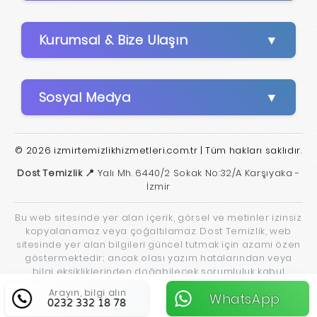
Kurumsal & Bize Ulaşın
Sosyal Medya
© 2026 izmirtemizlikhizmetleri.com.tr | Tüm hakları saklıdır.
Dost Temizlik 📍
Yalı Mh. 6440/2 Sokak No:32/A Karşıyaka -
İzmir
Bu web sitesinde yer alan içerik, görsel ve metinler izinsiz
kopyalanamaz veya çoğaltılamaz. Dost Temizlik, web
sitesinde yer alan bilgileri güncel tutmak için azami özen
göstermektedir; ancak olası yazım hatalarından veya
bilgi eksikliklerinden doğabilecek sorumluluk kabul
edilmez.
Arayın, bilgi alın
WhatsApp
0232 332 18 78