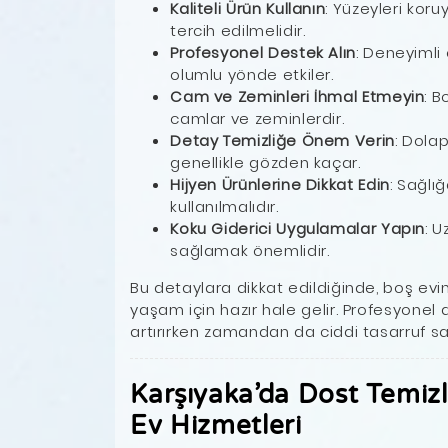
Kaliteli Ürün Kullanın
: Yüzeyleri koru
tercih edilmelidir.
Profesyonel Destek Alın
: Deneyimli 
olumlu yönde etkiler.
Cam ve Zeminleri İhmal Etmeyin
: B
camlar ve zeminlerdir.
Detay Temizliğe Önem Verin
: Dolap
genellikle gözden kaçar.
Hijyen Ürünlerine Dikkat Edin
: Sağlı
kullanılmalıdır.
Koku Giderici Uygulamalar Yapın
: U
sağlamak önemlidir.
Bu detaylara dikkat edildiğinde, boş evin
yaşam için hazır hale gelir. Profesyonel d
artırırken zamandan da ciddi tasarruf sa
Karşıyaka’da Dost Temizl
Ev Hizmetleri