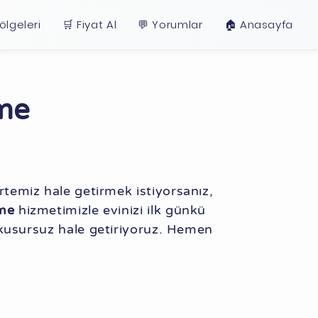
ölgeleri
🛒 Fiyat Al
💬 Yorumlar
🏠︎ Anasayfa
eme
rtemiz hale getirmek istiyorsanız,
eme
hizmetimizle evinizi ilk günkü
kusursuz hale getiriyoruz. Hemen