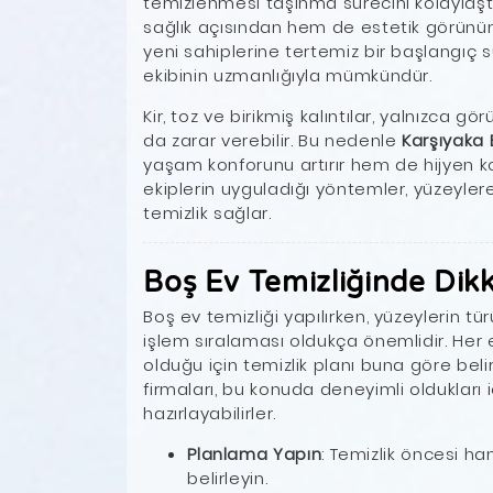
temizlenmesi taşınma sürecini kolaylaştı
sağlık açısından hem de estetik görünü
yeni sahiplerine tertemiz bir başlangıç 
ekibinin uzmanlığıyla mümkündür.
Kir, toz ve birikmiş kalıntılar, yalnızc
da zarar verebilir. Bu nedenle
Karşıyaka
yaşam konforunu artırır hem de hijyen ko
ekiplerin uyguladığı yöntemler, yüzeyl
temizlik sağlar.
Boş Ev Temizliğinde Dik
Boş ev temizliği yapılırken, yüzeylerin tü
işlem sıralaması oldukça önemlidir. Her e
olduğu için temizlik planı buna göre belir
firmaları, bu konuda deneyimli oldukları iç
hazırlayabilirler.
Planlama Yapın
: Temizlik öncesi ha
belirleyin.