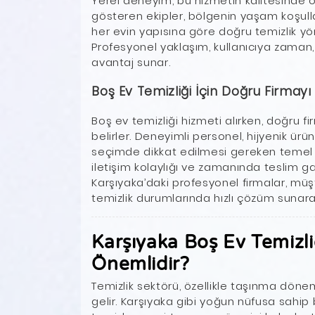
Yerel deneyim, bu hizmetin kalitesinde ö
gösteren ekipler, bölgenin yaşam koşulların
her evin yapısına göre doğru temizlik y
Profesyonel yaklaşım, kullanıcıya zaman, 
avantaj sunar.
Boş Ev Temizliği İçin Doğru Firmay
Boş ev temizliği hizmeti alırken, doğru f
belirler. Deneyimli personel, hijyenik ürü
seçimde dikkat edilmesi gereken temel un
iletişim kolaylığı ve zamanında teslim ga
Karşıyaka’daki profesyonel firmalar, müş
temizlik durumlarında hızlı çözüm suna
Karşıyaka Boş Ev Temizl
Önemlidir?
Temizlik sektörü, özellikle taşınma döne
gelir. Karşıyaka gibi yoğun nüfusa sahip b