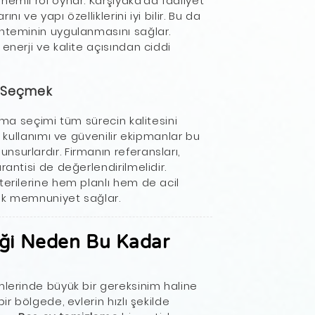
nemli rol oynar. Karşıyaka’da faaliyet
ı ve yapı özelliklerini iyi bilir. Bu da
önteminin uygulanmasını sağlar.
enerji ve kalite açısından ciddi
ı Seçmek
irma seçimi tüm sürecin kalitesini
n kullanımı ve güvenilir ekipmanlar bu
surlardır. Firmanın referansları,
rantisi de değerlendirilmelidir.
terilerine hem planlı hem de acil
rak memnuniyet sağlar.
iği Neden Bu Kadar
mlerinde büyük bir gereksinim haline
ir bölgede, evlerin hızlı şekilde