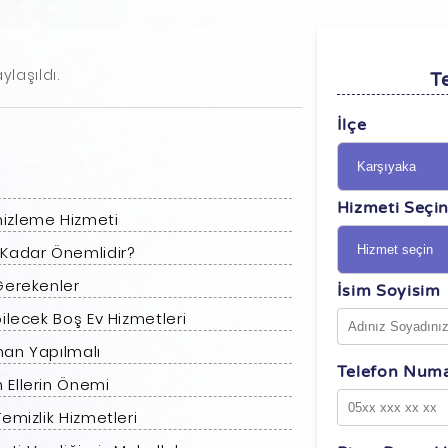
ylaşıldı.
Te
İlçe
Hizmeti Seçi
mizleme Hizmeti
 Kadar Önemlidir?
 Gerekenler
İsim Soyisim
bilecek Boş Ev Hizmetleri
man Yapılmalı
Telefon Numa
 Ellerin Önemi
emizlik Hizmetleri