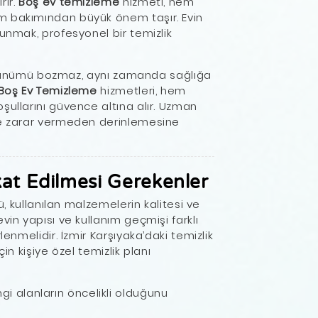
rır.
Boş ev temizleme
hizmeti, hem
m bakımından büyük önem taşır. Evin
sunmak, profesyonel bir temizlik
a görünümü bozmaz, aynı zamanda sağlığa
 Boş Ev Temizleme
hizmetleri, hem
şullarını güvence altına alır. Uzman
ere zarar vermeden derinlemesine
kat Edilmesi Gerekenler
rü, kullanılan malzemelerin kalitesi ve
vin yapısı ve kullanım geçmişi farklı
lenmelidir. İzmir Karşıyaka’daki temizlik
in kişiye özel temizlik planı
ngi alanların öncelikli olduğunu