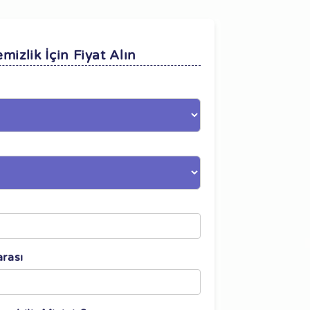
mizlik İçin Fiyat Alın
n
rası