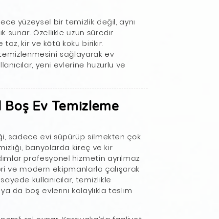
ece yüzeysel bir temizlik değil, aynı
 sunar. Özellikle uzun süredir
oz, kir ve kötü koku birikir.
le temizlenmesini sağlayarak ev
anıcılar, yeni evlerine huzurlu ve
l Boş Ev Temizleme
ği, sadece evi süpürüp silmekten çok
izliği, banyolarda kireç ve kir
ımlar profesyonel hizmetin ayrılmaz
nleri ve modern ekipmanlarla çalışarak
ayede kullanıcılar, temizlikle
a da boş evlerini kolaylıkla teslim