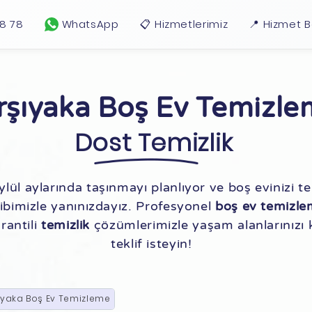
18 78
WhatsApp
📋 Hizmetlerimiz
📍 Hizmet B
rşıyaka Boş Ev Temizl
Dost Temizlik
ül aylarında taşınmayı planlıyor ve boş evinizi te
ibimizle yanınızdayız. Profesyonel
boş ev temizl
rantili
temizlik
çözümlerimizle yaşam alanlarınızı 
teklif isteyin!
ıyaka Boş Ev Temizleme