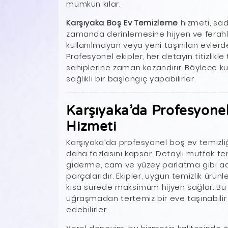
mümkün kılar.
Karşıyaka Boş Ev Temizleme
hizmeti, sad
zamanda derinlemesine hijyen ve ferahlık
kullanılmayan veya yeni taşınılan evlerde t
Profesyonel ekipler, her detayın titizlik
sahiplerine zaman kazandırır. Böylece kull
sağlıklı bir başlangıç yapabilirler.
Karşıyaka’da Profesyone
Hizmeti
Karşıyaka’da profesyonel boş ev temizli
daha fazlasını kapsar. Detaylı mutfak tem
giderme, cam ve yüzey parlatma gibi ad
parçalarıdır. Ekipler, uygun temizlik ürü
kısa sürede maksimum hijyen sağlar. Bu s
uğraşmadan tertemiz bir eve taşınabilir y
edebilirler.