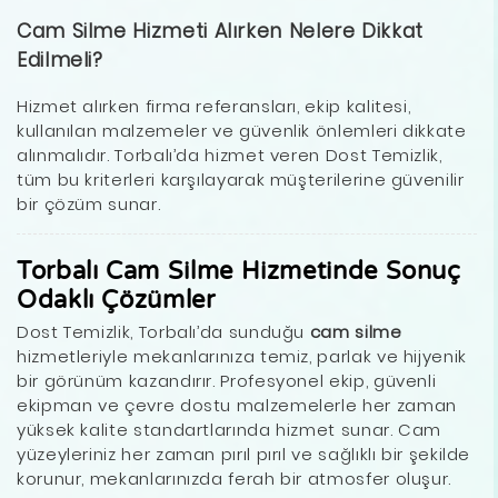
Cam Silme Hizmeti Alırken Nelere Dikkat
Edilmeli?
Hizmet alırken firma referansları, ekip kalitesi,
kullanılan malzemeler ve güvenlik önlemleri dikkate
alınmalıdır. Torbalı’da hizmet veren Dost Temizlik,
tüm bu kriterleri karşılayarak müşterilerine güvenilir
bir çözüm sunar.
Torbalı Cam Silme Hizmetinde Sonuç
Odaklı Çözümler
Dost Temizlik, Torbalı’da sunduğu
cam silme
hizmetleriyle mekanlarınıza temiz, parlak ve hijyenik
bir görünüm kazandırır. Profesyonel ekip, güvenli
ekipman ve çevre dostu malzemelerle her zaman
yüksek kalite standartlarında hizmet sunar. Cam
yüzeyleriniz her zaman pırıl pırıl ve sağlıklı bir şekilde
korunur, mekanlarınızda ferah bir atmosfer oluşur.