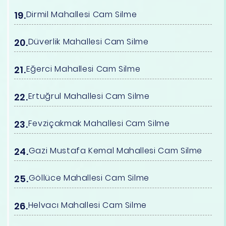
Dirmil Mahallesi Cam Silme
Düverlik Mahallesi Cam Silme
Eğerci Mahallesi Cam Silme
Ertuğrul Mahallesi Cam Silme
Fevziçakmak Mahallesi Cam Silme
Gazi Mustafa Kemal Mahallesi Cam Silme
Göllüce Mahallesi Cam Silme
Helvacı Mahallesi Cam Silme