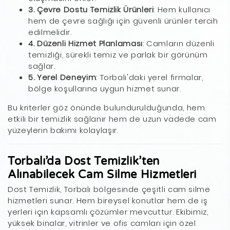
3. Çevre Dostu Temizlik Ürünleri
: Hem kullanıcı
hem de çevre sağlığı için güvenli ürünler tercih
edilmelidir.
4. Düzenli Hizmet Planlaması
: Camların düzenli
temizliği, sürekli temiz ve parlak bir görünüm
sağlar.
5. Yerel Deneyim
: Torbalı'daki yerel firmalar,
bölge koşullarına uygun hizmet sunar.
Bu kriterler göz önünde bulundurulduğunda, hem
etkili bir temizlik sağlanır hem de uzun vadede cam
yüzeylerin bakımı kolaylaşır.
Torbalı’da Dost Temizlik’ten
Alınabilecek Cam Silme Hizmetleri
Dost Temizlik, Torbalı bölgesinde çeşitli cam silme
hizmetleri sunar. Hem bireysel konutlar hem de iş
yerleri için kapsamlı çözümler mevcuttur. Ekibimiz,
yüksek binalar, vitrinler ve ofis camları için özel