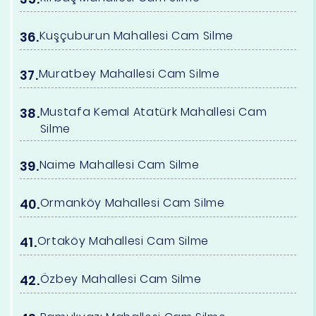
Kuşçuburun Mahallesi Cam Silme
Muratbey Mahallesi Cam Silme
Mustafa Kemal Atatürk Mahallesi Cam
Silme
Naime Mahallesi Cam Silme
Ormanköy Mahallesi Cam Silme
Ortaköy Mahallesi Cam Silme
Özbey Mahallesi Cam Silme