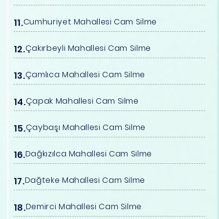
Cumhuriyet Mahallesi Cam Silme
Çakırbeyli Mahallesi Cam Silme
Çamlıca Mahallesi Cam Silme
Çapak Mahallesi Cam Silme
Çaybaşı Mahallesi Cam Silme
Dağkızılca Mahallesi Cam Silme
Dağteke Mahallesi Cam Silme
Demirci Mahallesi Cam Silme