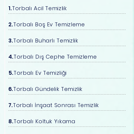
Torbalı Acil Temizlik
Torbalı Boş Ev Temizleme
Torbalı Buharlı Temizlik
Torbalı Dış Cephe Temizleme
Torbalı Ev Temizliği
Torbalı Gündelik Temizlik
Torbalı İnşaat Sonrası Temizlik
Torbalı Koltuk Yıkama