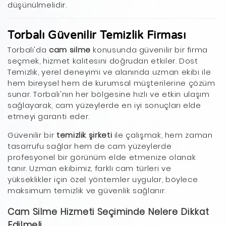
düşünülmelidir.
Torbalı Güvenilir Temizlik Firması
Torbalı'da
cam silme
konusunda güvenilir bir firma
seçmek, hizmet kalitesini doğrudan etkiler. Dost
Temizlik, yerel deneyimi ve alanında uzman ekibi ile
hem bireysel hem de kurumsal müşterilerine çözüm
sunar. Torbalı'nın her bölgesine hızlı ve etkin ulaşım
sağlayarak, cam yüzeylerde en iyi sonuçları elde
etmeyi garanti eder.
Güvenilir bir
temizlik şirketi
ile çalışmak, hem zaman
tasarrufu sağlar hem de cam yüzeylerde
profesyonel bir görünüm elde etmenize olanak
tanır. Uzman ekibimiz, farklı cam türleri ve
yükseklikler için özel yöntemler uygular, böylece
maksimum temizlik ve güvenlik sağlanır.
Cam Silme Hizmeti Seçiminde Nelere Dikkat
Edilmeli