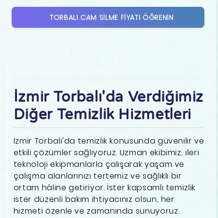
TORBALI CAM SILME FIYATI ÖĞRENIN
İzmir Torbalı'da Verdiğimiz
Diğer Temizlik Hizmetleri
İzmir Torbalı'da temizlik konusunda güvenilir ve
etkili çözümler sağlıyoruz. Uzman ekibimiz, ileri
teknoloji ekipmanlarla çalışarak yaşam ve
çalışma alanlarınızı tertemiz ve sağlıklı bir
ortam hâline getiriyor. İster kapsamlı temizlik
ister düzenli bakım ihtiyacınız olsun, her
hizmeti özenle ve zamanında sunuyoruz.