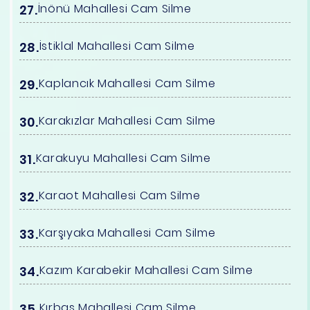
İnönü Mahallesi Cam Silme
İstiklal Mahallesi Cam Silme
Kaplancık Mahallesi Cam Silme
Karakızlar Mahallesi Cam Silme
Karakuyu Mahallesi Cam Silme
Karaot Mahallesi Cam Silme
Karşıyaka Mahallesi Cam Silme
Kazım Karabekir Mahallesi Cam Silme
Kırbaş Mahallesi Cam Silme