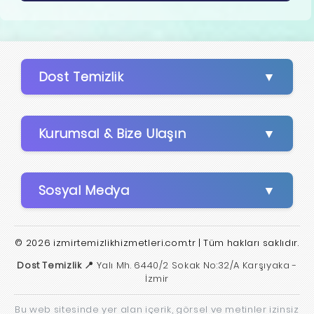
Dost Temizlik
Kurumsal & Bize Ulaşın
Sosyal Medya
© 2026 izmirtemizlikhizmetleri.com.tr | Tüm hakları saklıdır.
Dost Temizlik 📍
Yalı Mh. 6440/2 Sokak No:32/A Karşıyaka -
İzmir
Bu web sitesinde yer alan içerik, görsel ve metinler izinsiz