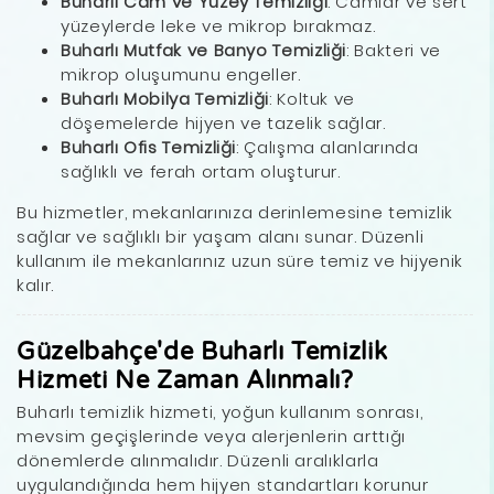
Buharlı Cam ve Yüzey Temizliği
: Camlar ve sert
yüzeylerde leke ve mikrop bırakmaz.
Buharlı Mutfak ve Banyo Temizliği
: Bakteri ve
mikrop oluşumunu engeller.
Buharlı Mobilya Temizliği
: Koltuk ve
döşemelerde hijyen ve tazelik sağlar.
Buharlı Ofis Temizliği
: Çalışma alanlarında
sağlıklı ve ferah ortam oluşturur.
Bu hizmetler, mekanlarınıza derinlemesine temizlik
sağlar ve sağlıklı bir yaşam alanı sunar. Düzenli
kullanım ile mekanlarınız uzun süre temiz ve hijyenik
kalır.
Güzelbahçe'de Buharlı Temizlik
Hizmeti Ne Zaman Alınmalı?
Buharlı temizlik hizmeti, yoğun kullanım sonrası,
mevsim geçişlerinde veya alerjenlerin arttığı
dönemlerde alınmalıdır. Düzenli aralıklarla
uygulandığında hem hijyen standartları korunur