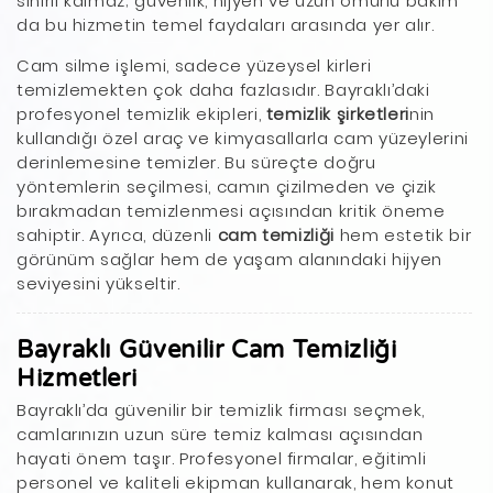
sınırlı kalmaz; güvenlik, hijyen ve uzun ömürlü bakım
da bu hizmetin temel faydaları arasında yer alır.
Cam silme işlemi, sadece yüzeysel kirleri
temizlemekten çok daha fazlasıdır. Bayraklı’daki
profesyonel temizlik ekipleri,
temizlik şirketleri
nin
kullandığı özel araç ve kimyasallarla cam yüzeylerini
derinlemesine temizler. Bu süreçte doğru
yöntemlerin seçilmesi, camın çizilmeden ve çizik
bırakmadan temizlenmesi açısından kritik öneme
sahiptir. Ayrıca, düzenli
cam temizliği
hem estetik bir
görünüm sağlar hem de yaşam alanındaki hijyen
seviyesini yükseltir.
Bayraklı Güvenilir Cam Temizliği
Hizmetleri
Bayraklı’da güvenilir bir temizlik firması seçmek,
camlarınızın uzun süre temiz kalması açısından
hayati önem taşır. Profesyonel firmalar, eğitimli
personel ve kaliteli ekipman kullanarak, hem konut