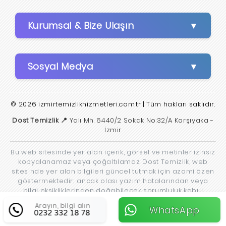
Kurumsal & Bize Ulaşın
Sosyal Medya
© 2026 izmirtemizlikhizmetleri.com.tr | Tüm hakları saklıdır.
Dost Temizlik 📍
Yalı Mh. 6440/2 Sokak No:32/A Karşıyaka -
İzmir
Bu web sitesinde yer alan içerik, görsel ve metinler izinsiz
kopyalanamaz veya çoğaltılamaz. Dost Temizlik, web
sitesinde yer alan bilgileri güncel tutmak için azami özen
göstermektedir; ancak olası yazım hatalarından veya
bilgi eksikliklerinden doğabilecek sorumluluk kabul
edilmez.
Arayın, bilgi alın
WhatsApp
0232 332 18 78