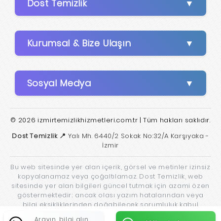
Dost Temizlik
Kurumsal & Bize Ulaşın
Sosyal Medya
© 2026 izmirtemizlikhizmetleri.com.tr | Tüm hakları saklıdır.
Dost Temizlik 📍
Yalı Mh. 6440/2 Sokak No:32/A Karşıyaka -
İzmir
Bu web sitesinde yer alan içerik, görsel ve metinler izinsiz
kopyalanamaz veya çoğaltılamaz. Dost Temizlik, web
sitesinde yer alan bilgileri güncel tutmak için azami özen
göstermektedir; ancak olası yazım hatalarından veya
bilgi eksikliklerinden doğabilecek sorumluluk kabul
edilmez.
Arayın, bilgi alın