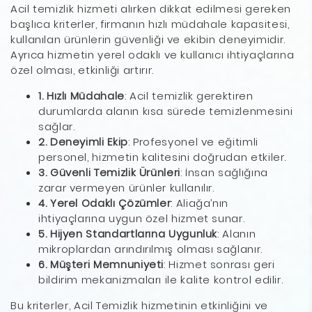
Acil temizlik hizmeti alırken dikkat edilmesi gereken
başlıca kriterler, firmanın hızlı müdahale kapasitesi,
kullanılan ürünlerin güvenliği ve ekibin deneyimidir.
Ayrıca hizmetin yerel odaklı ve kullanıcı ihtiyaçlarına
özel olması, etkinliği artırır.
1. Hızlı Müdahale
: Acil temizlik gerektiren
durumlarda alanın kısa sürede temizlenmesini
sağlar.
2. Deneyimli Ekip
: Profesyonel ve eğitimli
personel, hizmetin kalitesini doğrudan etkiler.
3. Güvenli Temizlik Ürünleri
: İnsan sağlığına
zarar vermeyen ürünler kullanılır.
4. Yerel Odaklı Çözümler
: Aliağa’nın
ihtiyaçlarına uygun özel hizmet sunar.
5. Hijyen Standartlarına Uygunluk
: Alanın
mikroplardan arındırılmış olması sağlanır.
6. Müşteri Memnuniyeti
: Hizmet sonrası geri
bildirim mekanizmaları ile kalite kontrol edilir.
Bu kriterler, Acil Temizlik hizmetinin etkinliğini ve